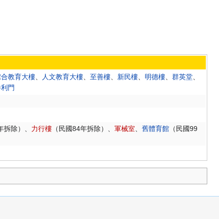
綜合教育大樓
、
人文教育大樓
、
至善樓
、
新民樓
、
明德樓
、
群英堂
、
勝利門
年拆除）、
力行樓
（民國84年拆除）、
軍械室
、
舊體育館
（民國99