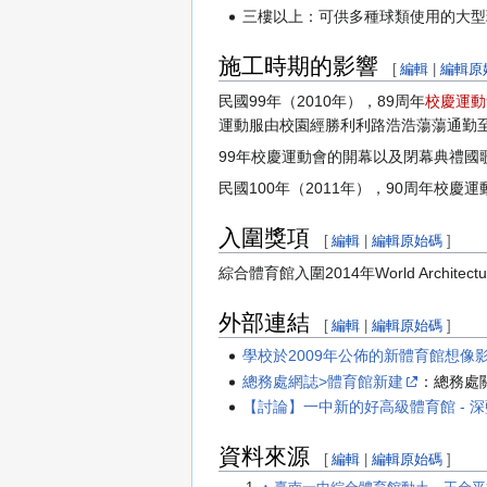
三樓以上：可供多種球類使用的大型
施工時期的影響
[
編輯
|
編輯原
民國99年（2010年），89周年
校慶
運動
運動服由校園經勝利利路浩浩蕩蕩通勤至
99年校慶運動會的開幕以及閉幕典禮國
民國100年（2011年），90周年
入圍獎項
[
編輯
|
編輯原始碼
]
綜合體育館入圍2014年World Architecture
外部連結
[
編輯
|
編輯原始碼
]
學校於2009年公佈的新體育館想像
總務處網誌>體育館新建
：總務處
【討論】一中新的好高級體育館 - 
資料來源
[
編輯
|
編輯原始碼
]