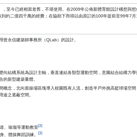
），至今已經相當老舊，不堪使用。在2009年公佈新體育館設計構想與
到約二億四千萬的經費；在協助下而得以由原訂的100年提前至99年7月
採用曾永信建築師事務所（QLab）的設計。
雙向結構系統為設計主軸，垂直連結各類型運動空間，意圖結合結構力學
合的新型建築量體。
間概念，北向面操場區塊導入校園既有人流，創造半戶外挑高籃球場空間
用途之遮蔽空間。
[3]
道、瑜珈等運動教室
[3]
身、體操舞蹈訓練。