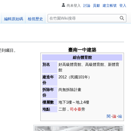
尚未登入
討論
貢獻
建立帳號
登入
搜
編輯原始碼
檢視歷史
尋
臺南一中建築
受到矚目。
綜合體育館
別名
好高級體育館、高級體育館、新體育
館
建造年
2012（民國101年）
份
拆除年
尚無拆除計畫
份
樓層數
地下1樓～地上4樓
地點
二部，
司令臺
旁
閱
論
編