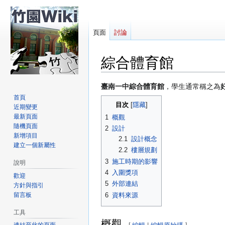
頁面
討論
綜合體育館
跳
跳
臺南一中綜合體育館
，學生通常稱之為
至
至
首頁
目次
近期變更
導
搜
最新頁面
1
概觀
覽
尋
隨機頁面
2
設計
新增項目
2.1
設計概念
建立一個新屬性
2.2
樓層規劃
3
施工時期的影響
說明
4
入圍獎項
歡迎
5
外部連結
方針與指引
留言板
6
資料來源
工具
概觀