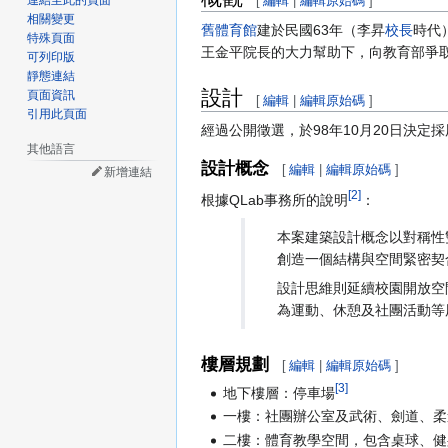
[
編輯
|
編輯原始碼
]
連結至此的頁面
相關變更
舊體育館
建於民國63年（李昇
校長
時代
特殊頁面
王金平院長的大力幫助下，向教育部爭取
可列印版
靜態連結
設計
頁面資訊
[
編輯
|
編輯原始碼
]
引用此頁面
經過公開徵選，於98年10月20日決定
其他語言
設計概念
[
編輯
|
編輯原始碼
]
新增連結
[2]
根據QLab事務所的說明
：
本案建築設計概念以對稱性
創造一個結構與空間緊密契
設計思維則延續校園開放空
為運動、休憩及社團活動等
樓層規劃
[
編輯
|
編輯原始碼
]
[3]
地下樓層：停車場
一樓：社團辦公室及武術、劍道、柔
二樓：體育教學空間，包含桌球、健