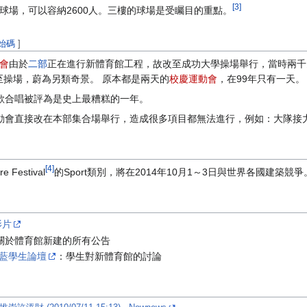
[3]
球場，可以容納2600人。三樓的球場是受矚目的重點。
始碼
]
會
由於
二部
正在進行新體育館工程，故改至成功大學操場舉行，當時兩千
操場，蔚為另類奇景。 原本都是兩天的
校慶
運動會
，在99年只有一天。
歌合唱被評為是史上最糟糕的一年。
校慶運動會直接改在本部集合場舉行，造成很多項目都無法進行，例如：大隊接
[4]
 Festival
的Sport類別，將在2014年10月1～3日與世界各國建築競爭
影片
關於體育館新建的所有公告
深藍學生論壇
：學生對新體育館的討論