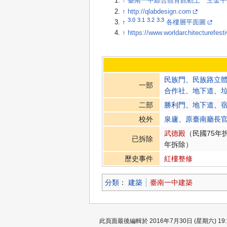
↑
臺南一中綜合體育館動土 王金平推崇許添財 
↑
http://qlabdesign.com
3.0
3.1
3.2
3.3
↑
各樓層平面圖
↑
https://www.worldarchitecturefes
民族門
、
民族路立
一部
合作社
、
地下道
、
二部
勝利門
、
地下道
、
校外
泉廬
、
原臺南廳長
武德殿
（民國75年
已拆除
年拆除）
歷史事件
紅樓整修
分類
：​
建築
臺南一中建築
此頁面最後編輯於 2016年7月30日 (星期六) 19: