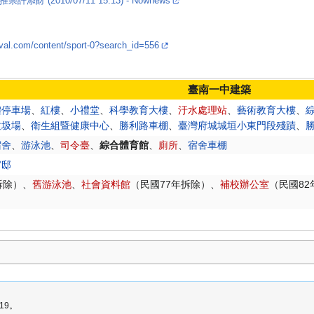
(2010/07/11 15:13) - Nownews
tival.com/content/sport-0?search_id=556
臺南一中建築
體停車場
、
紅樓
、
小禮堂
、
科學教育大樓
、
汙水處理站
、
藝術教育大樓
、
垃圾場
、
衛生組暨健康中心
、
勝利路車棚
、
臺灣府城城垣小東門段殘蹟
、
宿舍
、
游泳池
、
司令臺
、
綜合體育館
、
廁所
、
宿舍車棚
官邸
拆除）、
舊游泳池
、
社會資料館
（民國77年拆除）、
補校辦公室
（民國82
19。