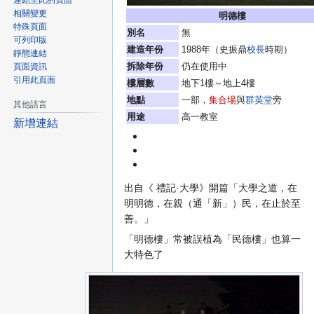
連結至此的頁面
相關變更
明德樓
特殊頁面
別名
無
可列印版
建造年份
1988年（史振鼎
校長
時期）
靜態連結
拆除年份
仍在使用中
頁面資訊
引用此頁面
樓層數
地下1樓～地上4樓
地點
一部，
集合場
與
群英堂
旁
其他語言
用途
高一教室
新增連結
出自《 禮記·大學》開篇「大學之道，在
明明德，在親（通「新」）民，在止於至
善。」
「明德樓」常被誤植為「民德樓」也算一
大特色了