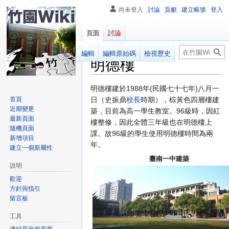
尚未登入
討論
貢獻
建立帳號
登入
頁面
討論
搜
閱讀
編輯
編輯原始碼
檢視歷史
明德樓
尋
跳
跳
明德樓建於1988年(民國七十七年)八月一
至
至
首頁
日（史振鼎
校長
時期），棕黃色四層樓建
近期變更
導
搜
築，目前為高一學生教室。96級時，因紅
最新頁面
覽
尋
樓整修，因此全體三年級也在明德樓上
隨機頁面
課。故96級的學生使用明德樓時間為兩
新增項目
年。
建立一個新屬性
臺南一中建築
說明
歡迎
方針與指引
留言板
工具