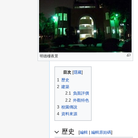
明德樓夜景
目次
1
歷史
2
建築
2.1
負面評價
2.2
外觀特色
3
校園傳說
4
資料來源
歷史
[
編輯
|
編輯原始碼
]