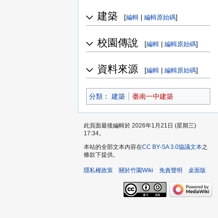
建築
[
編輯
|
編輯原始碼
]
校園傳說
[
編輯
|
編輯原始碼
]
資料來源
[
編輯
|
編輯原始碼
]
分類
：​
建築
臺南一中建築
此頁面最後編輯於 2026年1月21日 (星期三)
17:34。
本站的全部文本內容在
CC BY-SA 3.0協議文本
之
條款下提供。
隱私權政策
關於竹園Wiki
免責聲明
桌面版