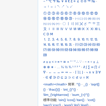
−
°
℃
℉
‰
￥
¥
€
£
¤
￠
©
®
™
№
·
→
↑
←
↓
↖
↗
↘
↙
①
②
③
④
⑤
⑥
⑦
⑧
⑨
⑩
⑪
⑫
⑬
⑭
⑮
⑯
⑰
⑱
⑲
⑳
·
㈠
㈡
㈢
㈣
㈤
㈥
㈦
㈧
㈨
㈩
·
〇
〡
〢
〣
〤
〥
〦
〧
〨
〩
Ⅰ
Ⅱ
Ⅲ
Ⅳ
Ⅴ
Ⅵ
Ⅶ
Ⅷ
Ⅸ
Ⅹ
Ⅺ
Ⅻ
Ⅼ
Ⅽ
Ⅾ
Ⅿ
⒈
⒉
⒊
⒋
⒌
⒍
⒎
⒏
⒐
⒑
⒒
⒓
⒔
⒕
⒖
⒗
⒘
⒙
⒚
⒛
·
⑴
⑵
⑶
⑷
⑸
⑹
⑺
⑻
⑼
⑽
⑾
⑿
⒀
⒁
⒂
⒃
⒄
⒅
⒆
⒇
≠
≤
≥
<
>
≡
≈
≅
∝
°
′
″
∴
∵
·
−
×
÷
±
⊥
⊕
⊗
∗
·
…
¼
½
¾
¹
²
³
°
·
∂
∫
∑
∞
∏
√
∇
·
←
→
↔
⇐
⇒
⇔
·
⌈
⌉
⌊
⌋
·
¬
∧
∨
∃
∀
·
∈
∉
∋
∅
⊆
⊇
⊃
⊂
⊄
∪
∩
ℵ
<math></math>
簡單:
^{}
·
_{}
·
\sqrt[]
{}
·
\frac{}{}
·
\int_{}^{}
·
\lim_{\rightarrow}
·
\sum_{=}^{}
標準功能:
\sin{}
\cos{}
\tan{}
·
\cot{}
\sec{}
\csc{}
·
\exp{}
\ln{}
\log{}
·