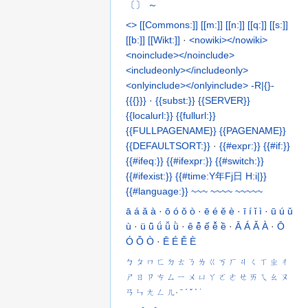
〔〕
～
<>
[[Commons:]]
[[m:]]
[[n:]]
[[q:]]
[[s:]]
[[b:]]
[[Wikt:]]
·
<nowiki></nowiki>
<noinclude></noinclude>
<includeonly></includeonly>
<onlyinclude></onlyinclude>
-R|{}-
{{{}}}
·
{{subst:}}
{{SERVER}}
{{localurl:}}
{{fullurl:}}
{{FULLPAGENAME}}
{{PAGENAME}}
{{DEFAULTSORT:}}
·
{{#expr:}}
{{#if:}}
{{#ifeq:}}
{{#ifexpr:}}
{{#switch:}}
{{#ifexist:}}
{{#time:Y年Fj日
H:i|}}
{{#language:}}
~~~
~~~~
~~~~~
ā
á
ǎ
à
·
ō
ó
ǒ
ò
·
ē
é
ě
è
·
ī
í
ǐ
ì
·
ū
ú
ǔ
ù
·
ü
ǖ
ǘ
ǚ
ǜ
·
ê
ê̄
ế
ê̌
ề
·
Ā
Á
Ǎ
À
·
Ō
Ó
Ǒ
Ò
·
Ē
É
Ě
È
ㄅ
ㄆ
ㄇ
ㄈ
ㄉ
ㄊ
ㄋ
ㄌ
ㄍ
ㄎ
ㄏ
ㄐ
ㄑ
ㄒ
ㄓ
ㄔ
ㄕ
ㄖ
ㄗ
ㄘ
ㄙ
ㄧ
ㄨ
ㄩ
ㄚ
ㄛ
ㄜ
ㄝ
ㄞ
ㄟ
ㄠ
ㄡ
ㄢ
ㄣ
ㄤ
ㄥ
ㄦ
·
ˉ
ˊ
ˇ
ˋ
˙