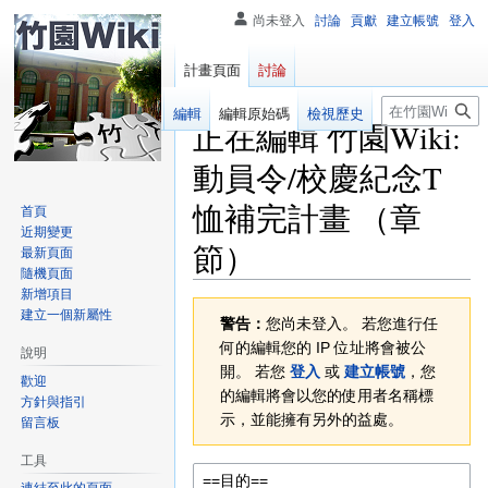
尚未登入
討論
貢獻
建立帳號
登入
計畫頁面
討論
搜
閱讀
編輯
編輯原始碼
檢視歷史
正在編輯
竹園Wiki:
尋
動員令/校慶紀念T
恤補完計畫
（章
首頁
近期變更
節）
最新頁面
隨機頁面
新增項目
跳
跳
建立一個新屬性
警告：
您尚未登入。 若您進行任
至
至
何的編輯您的 IP 位址將會被公
說明
導
搜
開。 若您
登入
或
建立帳號
，您
覽
尋
歡迎
的編輯將會以您的使用者名稱標
方針與指引
示，並能擁有另外的益處。
留言板
工具