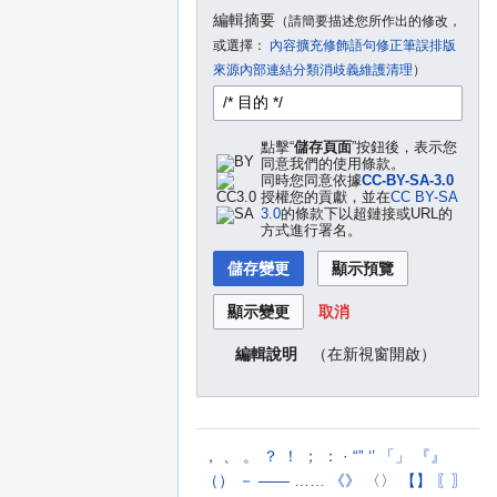
編輯摘要
（請簡要描述您所作出的修改
，
或選擇：
內容擴充
修飾語句
修正筆誤
排版
來源
內部連結
分類
消歧義
維護清理
）
點擊“
儲存頁面
”按鈕後，表示您
同意我們的使用條款。
同時您同意依據
CC-BY-SA-3.0
授權您的貢獻，並在
CC BY-SA
3.0
的條款下以超鏈接或URL的
方式進行署名。
取消
（在新視窗開啟）
編輯說明
，
、
。
？
！
；
：
·
“”
‘’
「」
『』
（）
－
——
……
《》
〈〉
【】
〖〗