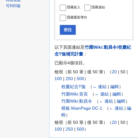
特殊頁面
可列印版
隱藏嵌入
隱藏連結
隱藏重新導向
前往
以下頁面連結至
竹園Wiki:動員令/校慶紀
念T恤補完計畫
：
已顯示4個項目。
檢視（
前 50 筆
|
後 50 筆
）（
20
|
50
|
100
|
250
|
500
）
校慶紀念T恤
‎
（
← 連結
|
編輯
）
竹園Wiki:首頁
‎
（
← 連結
|
編輯
）
竹園Wiki:動員令
‎
（
← 連結
|
編輯
）
模板:MainPage DC-1
‎
（
← 連結
|
編
輯
）
檢視（
前 50 筆
|
後 50 筆
）（
20
|
50
|
100
|
250
|
500
）