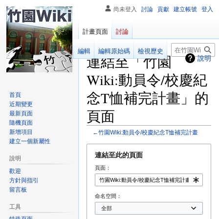
尚未登入
討論
貢獻
建立帳號
登入
計畫頁面
討論
搜
閱讀
編輯
編輯原始碼
檢視歷史
連結至「竹園
說明
尋
Wiki:動員令/校慶紀
念T恤補完計畫」的
首頁
近期變更
頁面
最新頁面
隨機頁面
新增項目
←
竹園Wiki:動員令/校慶紀念T恤補完計畫
建立一個新屬性
跳
跳
連結至此的頁面
說明
至
至
頁面：
導
搜
歡迎
方針與指引
覽
尋
留言板
命名空間：
工具