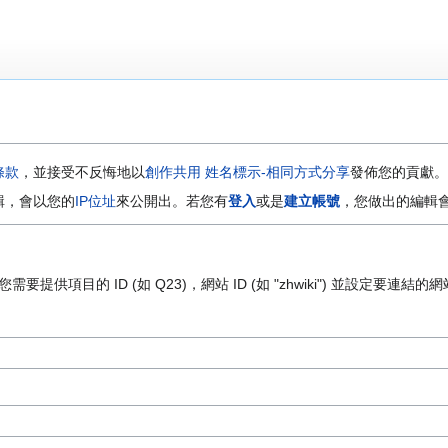
條款
，並接受不反悔地以
創作共用 姓名標示-相同方式分享
發佈您的貢獻。
輯，會以您的
IP位址
來公開出。若您有
登入
或是
建立帳號
，您做出的編輯
供項目的 ID (如 Q23)，網站 ID (如 "zhwiki") 並設定要連結的