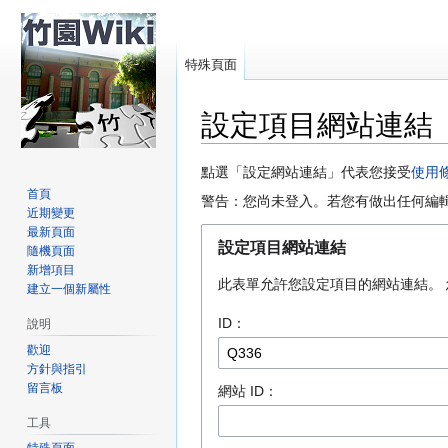
特殊頁面
設定項目網站連結
跳
跳
點選「設定網站連結」代表您接受
使用
至
至
首頁
警告：您尚未登入。若您有做出任何編
近期變更
導
搜
最新頁面
覽
尋
設定項目網站連結
隨機頁面
新增項目
此表單允許您設定項目的網站連結。 您需要提
建立一個新屬性
ID：
說明
歡迎
方針與指引
留言板
網站 ID：
工具