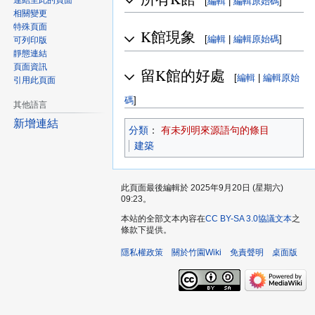
連結至此的頁面
[
編輯
|
編輯原始碼
]
相關變更
特殊頁面
K館現象
[
編輯
|
編輯原始碼
]
可列印版
靜態連結
頁面資訊
留K館的好處
[
編輯
|
編輯原始
引用此頁面
碼
]
其他語言
新增連結
分類
：​
有未列明來源語句的條目
建築
此頁面最後編輯於 2025年9月20日 (星期六)
09:23。
本站的全部文本內容在
CC BY-SA 3.0協議文本
之
條款下提供。
隱私權政策
關於竹園Wiki
免責聲明
桌面版