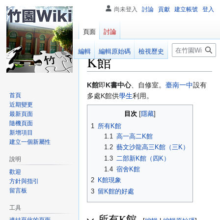
尚未登入
討論
貢獻
建立帳號
登入
頁面
討論
搜
閱讀
編輯
編輯原始碼
檢視歷史
K館
尋
跳
跳
K館
即
K書中心
、自修室。
臺南一中
設有
至
至
首頁
多處K館供
學生
利用。
近期變更
導
搜
目次
最新頁面
覽
尋
隨機頁面
1
所有K館
新增項目
1.1
高一高二K館
建立一個新屬性
1.2
藝文沙龍高三K館（三K）
1.3
二部新K館（四K）
說明
1.4
宿舍K館
歡迎
2
K館現象
方針與指引
留言板
3
留K館的好處
工具
所有K館