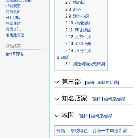
連結至此的頁面
2.7
桔の田
相關變更
2.8
斜塔
特殊頁面
2.9
活力小廚
可列印版
2.10
小妞滷味
靜態連結
頁面資訊
2.11
阿甘炒飯
引用此頁面
2.12
大夯牛排
2.13
紅樓小館
其他語言
2.14
小虎牛排
新增連結
3
軼聞
3.1
周邊網咖大戰時期
第三部
[
編輯
|
編輯原始碼
]
知名店家
[
編輯
|
編輯原始碼
]
軼聞
[
編輯
|
編輯原始碼
]
分類
：​
學校特色
台南一中周邊店家