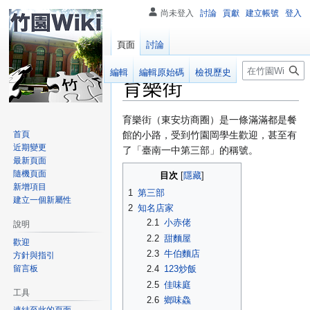
尚未登入
討論
貢獻
建立帳號
登入
頁面
討論
搜
閱讀
編輯
編輯原始碼
檢視歷史
育樂街
尋
跳
跳
育樂街（東安坊商圈）是一條滿滿都是餐
至
至
首頁
館的小路，受到竹園岡學生歡迎，甚至有
近期變更
導
搜
了「臺南一中第三部」的稱號。
最新頁面
覽
尋
隨機頁面
目次
新增項目
1
第三部
建立一個新屬性
2
知名店家
2.1
小赤佬
說明
2.2
甜麵屋
歡迎
2.3
牛伯麵店
方針與指引
留言板
2.4
123炒飯
2.5
佳味庭
工具
2.6
鄉味鱻