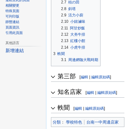
連結至此的頁面
2.7
桔の田
相關變更
2.8
斜塔
特殊頁面
2.9
活力小廚
可列印版
2.10
小妞滷味
靜態連結
頁面資訊
2.11
阿甘炒飯
引用此頁面
2.12
大夯牛排
2.13
紅樓小館
其他語言
2.14
小虎牛排
新增連結
3
軼聞
3.1
周邊網咖大戰時期
第三部
[
編輯
|
編輯原始碼
]
知名店家
[
編輯
|
編輯原始碼
]
軼聞
[
編輯
|
編輯原始碼
]
分類
：​
學校特色
台南一中周邊店家