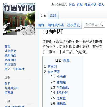
尚未登入
討論
貢獻
建立帳號
登入
頁面
討論
搜
閱讀
編輯
編輯原始碼
檢視歷史
育樂街
尋
跳
跳
育樂街（東安坊商圈）是一條滿滿都是餐
至
至
首頁
館的小路，受到竹園岡學生歡迎，甚至有
近期變更
導
搜
了「臺南一中第三部」的稱號。
最新頁面
覽
尋
隨機頁面
目次
新增項目
1
第三部
建立一個新屬性
2
知名店家
2.1
小赤佬
說明
2.2
甜麵屋
歡迎
2.3
牛伯麵店
方針與指引
留言板
2.4
123炒飯
2.5
佳味庭
工具
2.6
鄉味鱻