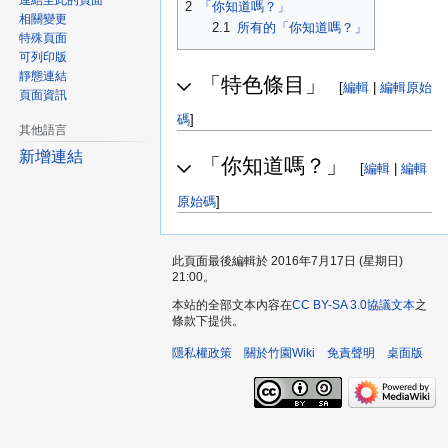
連結至此的頁面
2
「你知道嗎？」
相關變更
2.1
所有的「你知道嗎？」
特殊頁面
可列印版
靜態連結
「特色條目」
[
編輯
|
編輯原始
頁面資訊
碼
]
其他語言
新增連結
「你知道嗎？」
[
編輯
|
編輯
原始碼
]
此頁面最後編輯於 2016年7月17日 (星期日)
21:00。
本站的全部文本內容在
CC BY-SA 3.0協議文本
之
條款下提供。
隱私權政策
關於竹園Wiki
免責聲明
桌面版