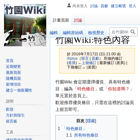
尚未登入
討論
貢獻
建立帳號
登入
計畫頁面
討論
搜
閱讀
編輯
編輯原始碼
檢視歷史
竹園Wiki
:
特色內容
尋
於 2016年7月17日 (日) 21:00 由
Xiplus
（
留言
|
貢獻
）
所做的修訂
首頁
(
差異
)
←上個修訂
| 最新修訂 (差異) |
近期變更
下個修訂→ (差異)
最新頁面
隨機頁面
跳
跳
竹園Wiki 會定期選擇優良、具有特色條
新增項目
至
至
目，編為「
特色條目
」或「
你知道嗎？
」
建立一個新屬性
導
搜
單元置於首頁上。
說明
覽
尋
歡迎推荐優良條目，只需在這裡的討論頁
上留言即可。
歡迎
方針與指引
目次
留言板
1
「特色條目」
工具
1.1
所有特色條目