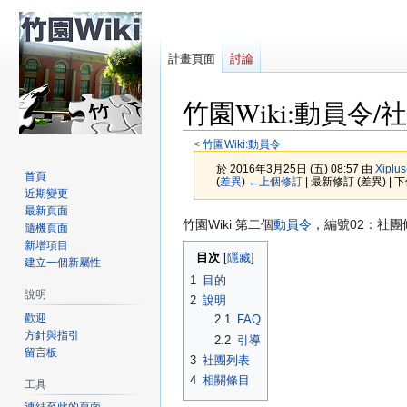
計畫頁面
討論
竹園Wiki
:
動員令/
<
竹園Wiki:動員令
於 2016年3月25日 (五) 08:57 由
Xiplus
首頁
(
差異
)
←上個修訂
| 最新修訂 (差異) | 
近期變更
最新頁面
跳
跳
竹園Wiki 第二個
動員令
，編號02：社
隨機頁面
至
至
新增項目
目次
建立一個新屬性
導
搜
1
目的
覽
尋
說明
2
說明
歡迎
2.1
FAQ
方針與指引
2.2
引導
留言板
3
社團列表
4
相關條目
工具