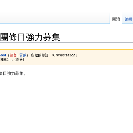
閱讀
編輯
社團條目強力募集
-bot
（
留言
|
貢獻
）
所做的修訂
（Chinesization）
下個修訂→ (差異)
團條目強力募集。