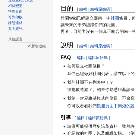
連結至此的頁面
相關變更
目的
[
編輯
|
編輯原始碼
]
特殊頁面
可列印版
竹園Wiki已經建立臺南一中
社團
條目，
靜態連結
讓未來的學弟認識你們的社團。
頁面資訊
再者，目前尚沒有一個真正統合的南一
其他語言
說明
[
編輯
|
編輯原始碼
]
新增連結
FAQ
[
編輯
|
編輯原始碼
]
如何建立社團條目？
我們已經做好社團列表，請在以下的
我的社團不在列表中！？
很抱歉遺漏了。如果你熟悉維基語法
我第一次寫維基模式的條目，不會寫
你可以看看我們
歡迎頁面中簡短的說
引導
[
編輯
|
編輯原始碼
]
請盡可能提供歷史沿革資料，雖然許
介紹你的社團，以及組織架構。（例