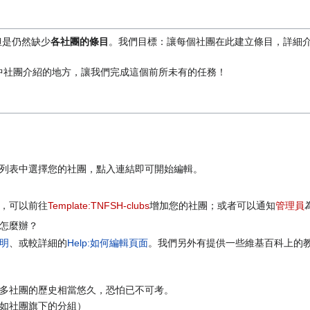
但是仍然缺少
各社團的條目
。我們目標：讓每個社團在此建立條目，詳細
中社團介紹的地方，讓我們完成這個前所未有的任務！
列表中選擇您的社團，點入連結即可開始編輯。
，可以前往
Template:TNFSH-clubs
增加您的社團；或者可以通知
管理員
怎麼辦？
明
、或較詳細的
Help:如何編輯頁面
。我們另外有提供一些維基百科上的
多社團的歷史相當悠久，恐怕已不可考。
如社團旗下的分組）