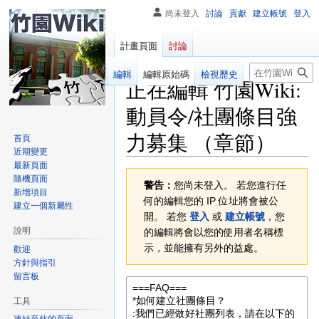
尚未登入
討論
貢獻
建立帳號
登入
計畫頁面
討論
搜
閱讀
編輯
編輯原始碼
檢視歷史
正在編輯
竹園Wiki:
尋
動員令/社團條目強
力募集
（章節）
首頁
近期變更
最新頁面
跳
跳
隨機頁面
警告：
您尚未登入。 若您進行任
至
至
新增項目
何的編輯您的 IP 位址將會被公
建立一個新屬性
導
搜
開。 若您
登入
或
建立帳號
，您
覽
尋
說明
的編輯將會以您的使用者名稱標
示，並能擁有另外的益處。
歡迎
方針與指引
留言板
工具