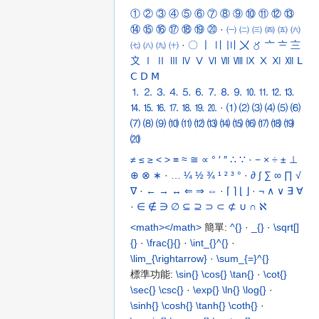
①
②
③
④
⑤
⑥
⑦
⑧
⑨
⑩
⑪
⑫
⑬
⑭
⑮
⑯
⑰
⑱
⑲
⑳
·
㈠
㈡
㈢
㈣
㈤
㈥
㈦
㈧
㈨
㈩
·
〇
〡
〢
〣
〤
〥
〦
〧
〨
〩
Ⅰ
Ⅱ
Ⅲ
Ⅳ
Ⅴ
Ⅵ
Ⅶ
Ⅷ
Ⅸ
Ⅹ
Ⅺ
Ⅻ
Ⅼ
Ⅽ
Ⅾ
Ⅿ
⒈
⒉
⒊
⒋
⒌
⒍
⒎
⒏
⒐
⒑
⒒
⒓
⒔
⒕
⒖
⒗
⒘
⒙
⒚
⒛
·
⑴
⑵
⑶
⑷
⑸
⑹
⑺
⑻
⑼
⑽
⑾
⑿
⒀
⒁
⒂
⒃
⒄
⒅
⒆
⒇
≠
≤
≥
<
>
≡
≈
≅
∝
°
′
″
∴
∵
·
−
×
÷
±
⊥
⊕
⊗
∗
·
…
¼
½
¾
¹
²
³
°
·
∂
∫
∑
∞
∏
√
∇
·
←
→
↔
⇐
⇒
⇔
·
⌈
⌉
⌊
⌋
·
¬
∧
∨
∃
∀
·
∈
∉
∋
∅
⊆
⊇
⊃
⊂
⊄
∪
∩
ℵ
<math></math>
簡單:
^{}
·
_{}
·
\sqrt[]
{}
·
\frac{}{}
·
\int_{}^{}
·
\lim_{\rightarrow}
·
\sum_{=}^{}
標準功能:
\sin{}
\cos{}
\tan{}
·
\cot{}
\sec{}
\csc{}
·
\exp{}
\ln{}
\log{}
·
\sinh{}
\cosh{}
\tanh{}
\coth{}
·