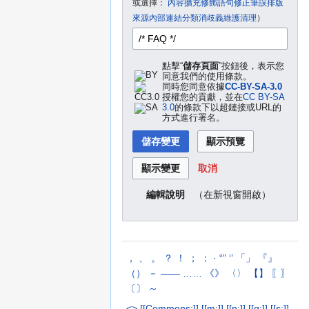
或選擇：
內容擴充
修飾語句
修正筆誤
排版
來源
內部連結
分類
消歧義
維護清理
）
點擊“
儲存頁面
”按鈕後，表示您
同意我們的使用條款。
同時您同意依據
CC-BY-SA-3.0
授權您的貢獻，並在
CC BY-SA
3.0
的條款下以超鏈接或URL的
方式進行署名。
取消
（在新視窗開啟）
編輯說明
，
、
。
？
！
；
：
·
“”
‘’
「」
『』
（）
－
——
……
《》
〈〉
【】
〖〗
〔〕
～
<>
[[Commons:]]
[[m:]]
[[n:]]
[[q:]]
[[s:]]