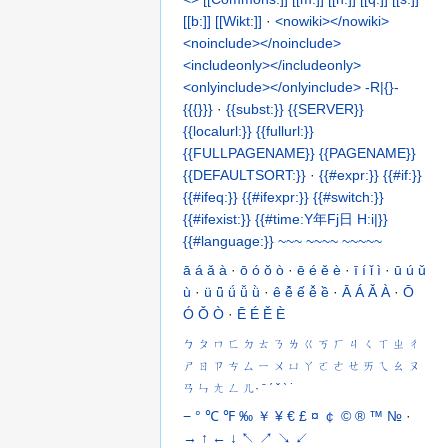
[[b:]]
[[Wikt:]]
·
<nowiki></nowiki>
<noinclude></noinclude>
<includeonly></includeonly>
<onlyinclude></onlyinclude>
-R|{}-
{{{}}}
·
{{subst:}}
{{SERVER}}
{{localurl:}}
{{fullurl:}}
{{FULLPAGENAME}}
{{PAGENAME}}
{{DEFAULTSORT:}}
·
{{#expr:}}
{{#if:}}
{{#ifeq:}}
{{#ifexpr:}}
{{#switch:}}
{{#ifexist:}}
{{#time:Y年Fj日
H:i|}}
{{#language:}}
~~~
~~~~
~~~~~
ā
á
ǎ
à
·
ō
ó
ǒ
ò
·
ē
é
ě
è
·
ī
í
ǐ
ì
·
ū
ú
ǔ
ù
·
ü
ǖ
ǘ
ǚ
ǜ
·
ê
ê̄
ế
ê̌
ề
·
Ā
Á
Ǎ
À
·
Ō
Ó
Ǒ
Ò
·
Ē
É
Ě
È
ㄅ
ㄆ
ㄇ
ㄈ
ㄉ
ㄊ
ㄋ
ㄌ
ㄍ
ㄎ
ㄏ
ㄐ
ㄑ
ㄒ
ㄓ
ㄔ
ㄕ
ㄖ
ㄗ
ㄘ
ㄙ
ㄧ
ㄨ
ㄩ
ㄚ
ㄛ
ㄜ
ㄝ
ㄞ
ㄟ
ㄠ
ㄡ
ㄢ
ㄣ
ㄤ
ㄥ
ㄦ
·
ˉ
ˊ
ˇ
ˋ
˙
−
°
℃
℉
‰
￥
¥
€
£
¤
￠
©
®
™
№
·
→
↑
←
↓
↖
↗
↘
↙