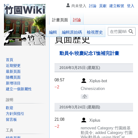
尚未登入
討論
貢獻
建立帳號
登入
計畫頁面
討論
搜
閱讀
編輯
編輯原始碼
檢視歷史
頁面歷史
尋
動員令/校慶紀念T恤補完計畫
跳
跳
至
至
首頁
近期變更
導
搜
2016年3月25日 (星期五)
最新頁面
覽
尋
隨機頁面
08:57
Xiplus-bot
新增項目
−2
Chinesization
建立一個新屬性
小
說明
2016年3月24日 (星期四)
歡迎
方針與指引
留言板
21:08
Xiplus
−2
removed Category:竹園維基
工具
動員令; added Category:竹園
Wiki動員令 using HotCat