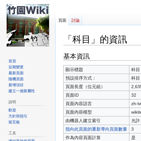
頁面
討論
「科目」的資訊
基本資訊
跳
跳
首頁
至
至
近期變更
導
搜
顯示標題
科目
最新頁面
覽
尋
預設排序方式：
科目
隨機頁面
新增項目
頁面長度（位元組）
2,63
建立一個新屬性
頁面ID
32
說明
頁面內容語言
zh-
歡迎
頁面內容模型
wikit
方針與指引
由機器人建立索引
允許
留言板
指向此頁面的重新導向頁面數量
3
工具
作為內容頁面計算
是