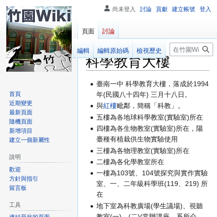
尚未登入
討論
貢獻
建立帳號
登入
頁面
討論
搜
閱讀
編輯
編輯原始碼
檢視歷史
科學教育大樓
尋
跳
跳
臺南一中 科學教育大樓，落成於1994
至
至
首頁
年(民國八十四年) 三月十八日。
近期變更
導
搜
與
紅樓
毗鄰，簡稱「科教」。
最新頁面
覽
尋
五樓為各地球科學教室(實驗室)所在
隨機頁面
四樓為各生物教室(實驗室)所在，陽
新增項目
臺種有植栽供生物實驗使用
建立一個新屬性
三樓為各物理教室(實驗室)所在
說明
二樓為各化學教室所在
歡迎
一樓為103號、104號探究與實作實驗
方針與指引
室、一、二年級科學班(119、219) 所
留言板
在
工具
地下室為科教廣場(學生議場)、視聽
教室(一)、(二)(常辦講座、系所介