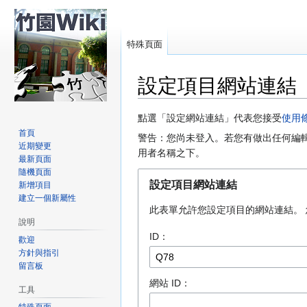
特殊頁面
設定項目網站連結
跳
跳
點選「設定網站連結」代表您接受
使用
至
至
首頁
警告：您尚未登入。若您有做出任何編
近期變更
導
搜
用者名稱之下。
最新頁面
覽
尋
隨機頁面
設定項目網站連結
新增項目
建立一個新屬性
此表單允許您設定項目的網站連結。 您需要提
說明
ID：
歡迎
方針與指引
留言板
網站 ID：
工具