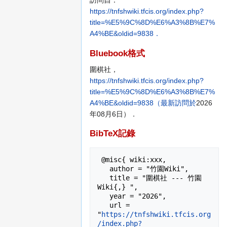
訪問自：
https://tnfshwiki.tfcis.org/index.php?
title=%E5%9C%8D%E6%A3%8B%E7%
A4%BE&oldid=9838．
Bluebook格式
圍棋社，
https://tnfshwiki.tfcis.org/index.php?
title=%E5%9C%8D%E6%A3%8B%E7%
A4%BE&oldid=9838（最新訪問於
2026
年08月6日）．
BibTeX記錄
 @misc{ wiki:xxx,

   author = "竹園Wiki",

   title = "圍棋社 --- 竹園
Wiki{,} ",

   year = "2026",

   url = 
"
https://tnfshwiki.tfcis.org
/index.php?