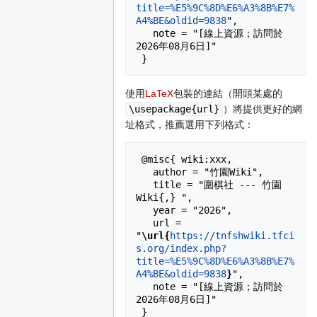
title=%E5%9C%8D%E6%A3%8B%E7%
A4%BE&oldid=9838
",

   note = "[線上資源；訪問於
2026年08月6日]"

使用
LaTeX
包裝的連結（開頭某處的
\usepackage{url}
）將提供更好的網
址格式，推薦選用下列格式：
 @misc{ wiki:xxx,

   author = "竹園Wiki",

   title = "圍棋社 --- 竹園
Wiki{,} ",

   year = "2026",

   url = 
"
\url{
https://tnfshwiki.tfci
s.org/index.php?
title=%E5%9C%8D%E6%A3%8B%E7%
A4%BE&oldid=9838
}
",

   note = "[線上資源；訪問於
2026年08月6日]"
