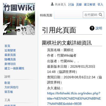
尚未登入
討論
貢獻
建立帳號
登入
搜
特殊頁面
尋
引用此頁面
說明
圍棋社的文獻詳細資訊
跳
跳
首頁
至
至
頁面名稱：圍棋社
近期變更
導
搜
最新頁面
作者：竹園Wiki編者
覽
尋
隨機頁面
出版者：竹園Wiki，．
新增項目
最新版本日期：2026年01月20日
建立一個新屬性
14:48（協調世界時）
說明
查閲日期：2026年08月6日12:34（協
調世界時）
歡迎
方針與指引
永久連結：
留言板
https://tnfshwiki.tfcis.org/index.php?
title=%E5%9C%8D%E6%A3%8B%E
工具
7%A4%BE&oldid=9838