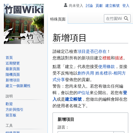
尚未登入
討論
貢獻
建立帳號
登入
搜
特殊頁面
尋
新增項目
跳
跳
請確定己檢查
項目是否已存在
！
至
至
首頁
您應該對所有的新項目建立
標籤
和
描述
。
近期變更
導
搜
點選「建立」代表您接受
使用條款
，並接
最新頁面
覽
尋
受不反悔地以
創作共用 姓名標示-相同方
隨機頁面
式分享
發佈您的貢獻。
新增項目
建立一個新屬性
警告：您尚未登入。若您有做出任何編
輯，會以您的
IP位址
來公開出。若您有
登
說明
入
或是
建立帳號
，您做出的編輯會歸在您
歡迎
的使用者名稱之下。
方針與指引
留言板
新增項目
工具
語言：