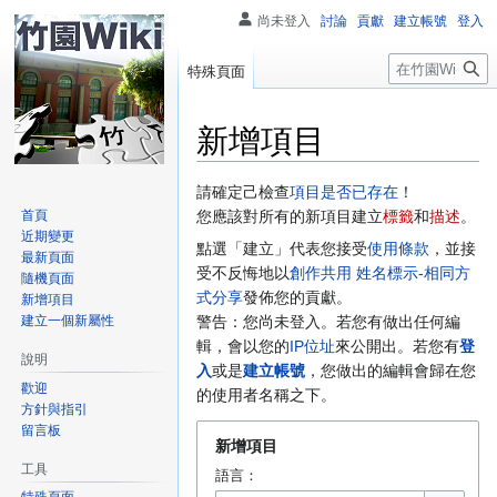
尚未登入
討論
貢獻
建立帳號
登入
搜
特殊頁面
尋
新增項目
跳
跳
請確定己檢查
項目是否已存在
！
至
至
首頁
您應該對所有的新項目建立
標籤
和
描述
。
近期變更
導
搜
點選「建立」代表您接受
使用條款
，並接
最新頁面
覽
尋
受不反悔地以
創作共用 姓名標示-相同方
隨機頁面
式分享
發佈您的貢獻。
新增項目
建立一個新屬性
警告：您尚未登入。若您有做出任何編
輯，會以您的
IP位址
來公開出。若您有
登
說明
入
或是
建立帳號
，您做出的編輯會歸在您
歡迎
的使用者名稱之下。
方針與指引
留言板
新增項目
工具
語言：