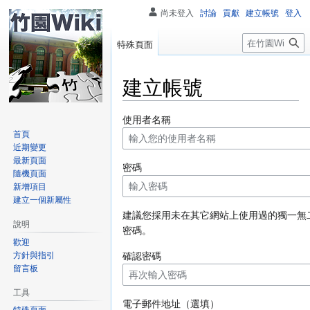
尚未登入
討論
貢獻
建立帳號
登入
搜
特殊頁面
尋
建立帳號
跳
跳
使用者名稱
至
至
首頁
近期變更
導
搜
最新頁面
覽
尋
密碼
隨機頁面
新增項目
建立一個新屬性
建議您採用未在其它網站上使用過的獨一無
說明
密碼。
歡迎
方針與指引
確認密碼
留言板
工具
電子郵件地址（選填）