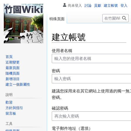
尚未登入
討論
貢獻
建立帳號
登入
搜
特殊頁面
尋
建立帳號
跳
跳
使用者名稱
至
至
首頁
近期變更
導
搜
最新頁面
覽
尋
密碼
隨機頁面
新增項目
建立一個新屬性
建議您採用未在其它網站上使用過的獨一無
說明
密碼。
歡迎
方針與指引
確認密碼
留言板
工具
電子郵件地址（選填）