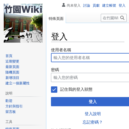
尚未登入
討論
貢獻
建立帳號
登入
搜
特殊頁面
尋
登入
跳
跳
使用者名稱
至
至
首頁
近期變更
導
搜
最新頁面
覽
尋
密碼
隨機頁面
新增項目
建立一個新屬性
記住我的登入狀態
說明
歡迎
登入
方針與指引
留言板
登入說明
工具
忘記密碼？