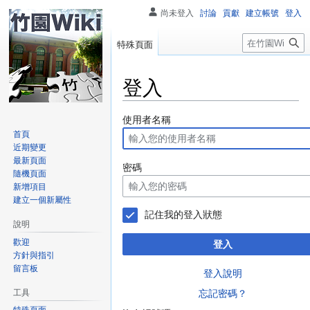
尚未登入
討論
貢獻
建立帳號
登入
搜
特殊頁面
尋
登入
跳
跳
使用者名稱
至
至
首頁
近期變更
導
搜
最新頁面
覽
尋
密碼
隨機頁面
新增項目
建立一個新屬性
記住我的登入狀態
說明
歡迎
登入
方針與指引
留言板
登入說明
工具
忘記密碼？