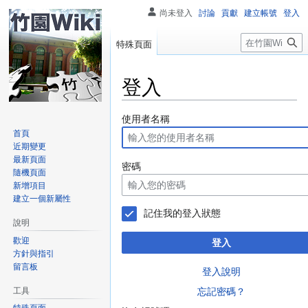
尚未登入
討論
貢獻
建立帳號
登入
搜
特殊頁面
尋
登入
跳
跳
使用者名稱
至
至
首頁
近期變更
導
搜
最新頁面
覽
尋
密碼
隨機頁面
新增項目
建立一個新屬性
記住我的登入狀態
說明
歡迎
登入
方針與指引
留言板
登入說明
工具
忘記密碼？