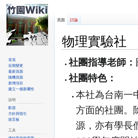
頁面
討論
物理實驗社
跳
跳
社團指導老師：
首頁
至
至
近期變更
導
搜
最新頁面
社團特色：
隨機頁面
覽
尋
新增項目
建立一個新屬性
本社為台南一
說明
方面的社團。
歡迎
方針與指引
留言板
源，亦有學長
工具