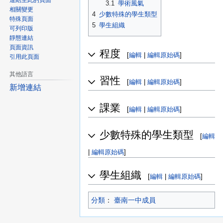
連結至此的頁面
3.1
學術風氣
相關變更
4
少數特殊的學生類型
特殊頁面
5
學生組織
可列印版
靜態連結
頁面資訊
程度
[
編輯
|
編輯原始碼
]
引用此頁面
其他語言
習性
[
編輯
|
編輯原始碼
]
新增連結
課業
[
編輯
|
編輯原始碼
]
少數特殊的學生類型
[
編輯
|
編輯原始碼
]
學生組織
[
編輯
|
編輯原始碼
]
分類
：​
臺南一中成員