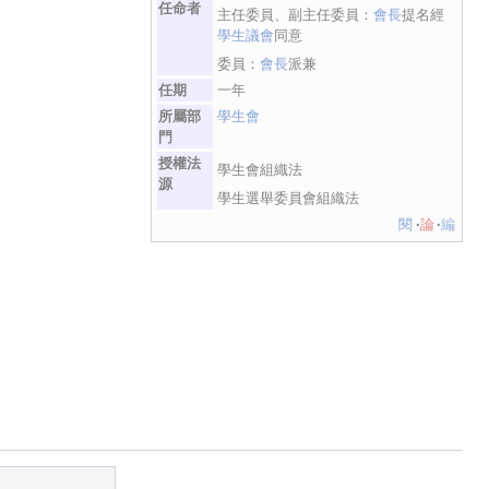
任命者
主任委員、副主任委員：
會長
提名經
學生議會
同意
委員：
會長
派兼
任期
一年
所屬部
學生會
門
授權法
學生會組織法
源
學生選舉委員會組織法
閱
論
編