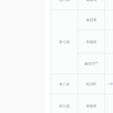
賴冠學
第七屆
李建穎
代
陳亮宇
第八屆
高頂軒
一
第九屆
黃毓棋