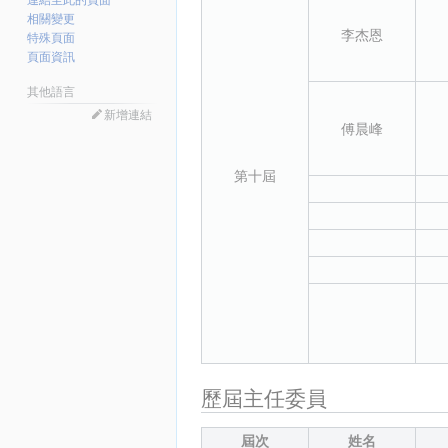
連結至此的頁面
相關變更
李杰恩
特殊頁面
頁面資訊
其他語言
新增連結
傅晨峰
第十屆
歷屆主任委員
屆次
姓名