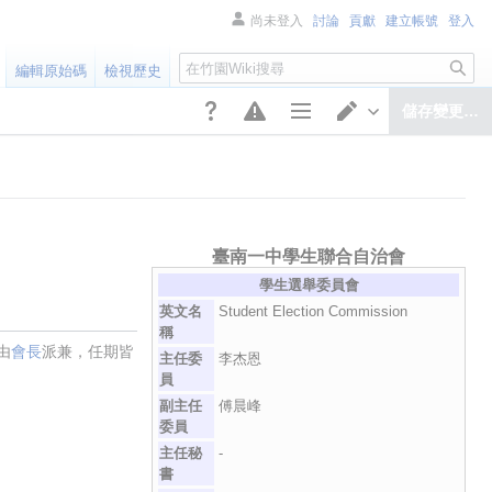
尚未登入
討論
貢獻
建立帳號
登入
搜
編輯原始碼
檢視歷史
尋
儲存變更…
頁面選項
切換編輯器
臺南一中學生聯合自治會
學生選舉委員會
英文名
Student Election Commission
稱
由
會長
派兼，任期皆
主任委
李杰恩
員
副主任
傅晨峰
委員
主任秘
-
書