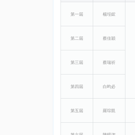
第一屆
楊埕鋐
第二屆
蔡佳穎
第三屆
蔡瑞祈
第四屆
白昀必
第五屆
羅琮凱
第六屆
陳暘潪