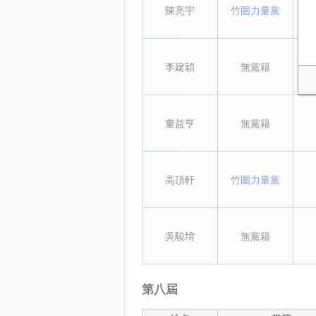
陳亮宇
竹圍力量黨
副主
李建穎
無黨籍
董益亨
無黨籍
高頂軒
竹圍力量黨
吳駿堉
無黨籍
第八屆