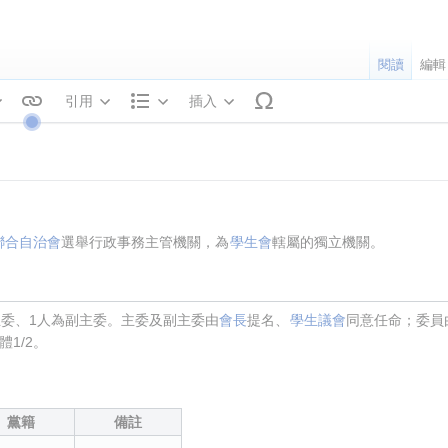
閱讀
編輯
引用
插入
文字樣式
結構
聯合自治會
選舉行政事務主管機關，為
學生會
轄屬的獨立機關。
主委、1人為副主委。主委及副主委由
會長
提名、
學生議會
同意任命；委員
1/2。
黨籍
備註