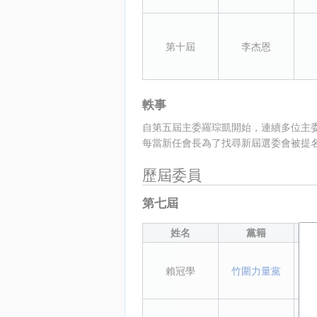
第十屆
李杰恩
軼事
自第五屆主委羅琮凱開始，連續多位主
每當新任會長為了找尋新屆選委會被提
歷屆委員
第七屆
姓名
黨籍
賴冠學
竹圍力量黨