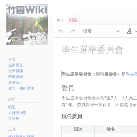
頁面
討論
段落
學生選舉委員會
首頁
跳
跳
插入段落
近期變更
至
至
最新頁面
學生選舉委員會
（簡稱
選委會
）是
學生
導
搜
隨機頁面
覽
尋
新增項目
委員
建立一個新屬性
學生選舉委員會委員共5至7人，1人為
說明
為1年。委員具同一黨籍者，不得超過全體
歡迎
方針與指引
現任委員
留言板
屆次
姓名
工具