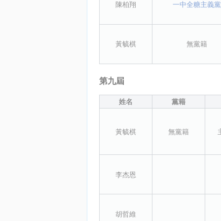
陳柏翔
一中全糖主義黨
黃毓棋
無黨籍
第九屆
姓名
黨籍
黃毓棋
無黨籍
李杰恩
胡哲維