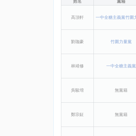
姓名
黨籍
高頂軒
一中全糖主義黨
竹圍
劉珈豪
竹圍力量黨
林靖修
一中全糖主義黨
吳駿堉
無黨籍
鄭宗鉦
無黨籍