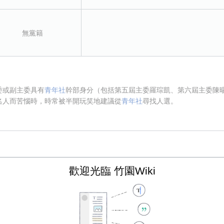
無黨籍
委或副主委具有
青年社
幹部身分（包括第五屆主委羅琮凱、第六屆主委陳
名人而苦惱時，時常被半開玩笑地建議從
青年社
尋找人選。
備註
歡迎光臨 竹園Wiki
主任委員（111/9/22~112/6/30）