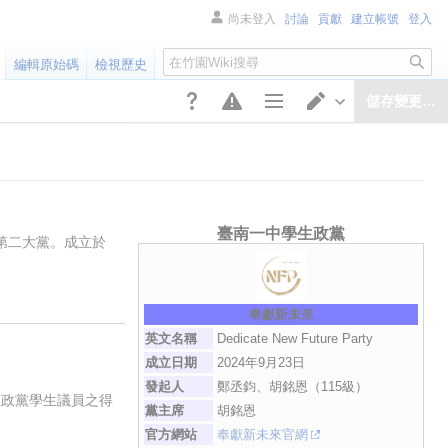
尚未登入
討論
貢獻
建立帳號
登入
搜
編輯原始碼
檢視歷史
尋
儲存變更…
頁面選項
切換編輯器
臺南一中學生政黨
第二大黨。成立於
奉獻新未來
英文名稱
Dedicate New Future Party
成立日期
2024年9月23日
發起人
鄭丞鈞、胡銘恩（115級）
區政黨學生議員之得
黨主席
胡銘恩
官方網站
奉獻新未來官網