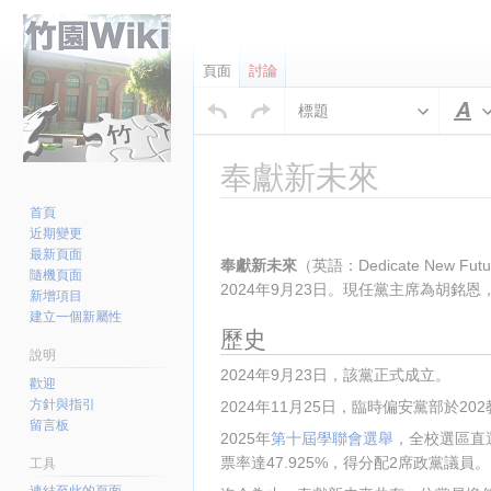
頁面
討論
標題
奉獻新未來
首頁
跳
跳
插入段落
近期變更
至
至
最新頁面
奉獻新未來
（英語：Dedicate New Fut
導
搜
隨機頁面
2024年9月23日。現任黨主席為胡銘
覽
尋
新增項目
建立一個新屬性
歷史
說明
2024年9月23日，該黨正式成立。
歡迎
方針與指引
2024年11月25日，臨時偏安黨部於20
留言板
2025年
第十屆學聯會選舉
，全校選區直
票率達47.925%，得分配2席政黨議員。
工具