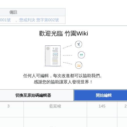
備註
001號
、
懲戒判決 懲字第002號
歡迎光臨 竹園Wiki
號次
候選人
得票數
任何人可編輯，每次改進都可以協助我們。
感謝您的協助讓眾人發現世界！
1
馮振嘉
125
2
切換至原始碼編輯器
開始編輯
3
藍延峻
145
2