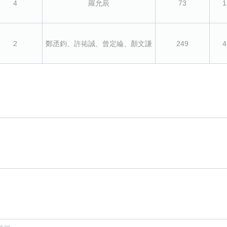
4
羅允辰
73
1
2
鄭丞鈞、許祐誠、曾定綸、顏文謙
249
4