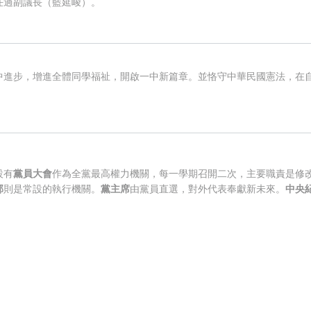
任過副議長（藍延峻）。
中進步，增進全體同學福祉，開啟一中新篇章。並恪守中華民國憲法，在
設有
黨員大會
作為全黨最高權力機關，每一學期召開二次，主要職責是修
部
則是常設的執行機關。
黨主席
由黨員直選，對外代表奉獻新未來。
中央