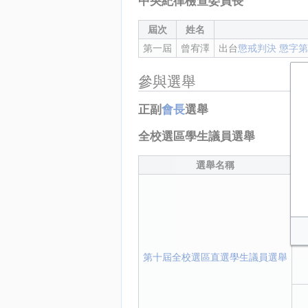
中央紀律檢查委員長
屆次
姓名
第一屆
曾宥澤
出台
懲戒判決 懲字第
參與選舉
正副
會長
選舉
全校選區學生議員選舉
選舉名稱
第十屆全校選區直選學生議員選舉