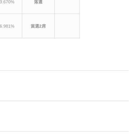
3.670%
落選
6.981%
當選2席