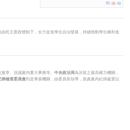
閱
論
編
自由民主憲政體制下，全力促進學生自治發展，持續推動學生權利進
改黨章、決議黨內重大事務等。
中央政治局
為決策之最高權力機關，
紀律檢查委員會
則是專責機關，由委員長領導，負責黨內紀律處置以