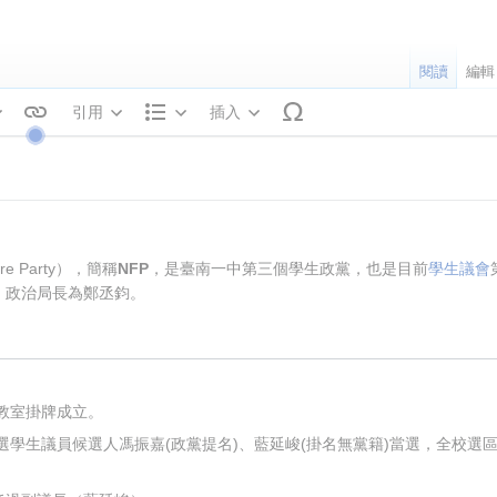
閱讀
編輯
引用
插入
文字樣式
結構
ure Party），簡稱
NFP
，是臺南一中第三個學生政黨，也是目前
學生議會
恩，政治局長為鄭丞鈞。
2教室掛牌成立。
選學生議員候選人馮振嘉(政黨提名)、藍延峻(掛名無黨籍)當選，全校選