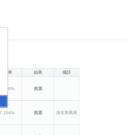
得票率
結果
備註
3.408%
當選
掛名無黨籍
7.154%
當選