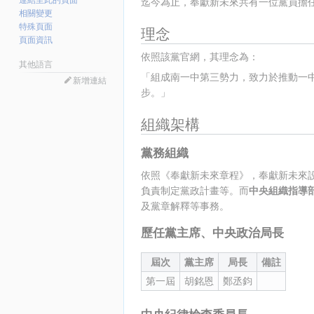
連結至此的頁面
迄今為止，奉獻新未來共有一位黨員擔
相關變更
特殊頁面
理念
頁面資訊
依照該黨官網，其理念為：
其他語言
「組成南一中第三勢力，致力於推動一
新增連結
步。」
組織架構
黨務組織
依照《奉獻新未來章程》，奉獻新未來
負責制定黨政計畫等。而
中央組織指導
及黨章解釋等事務。
歷任黨主席、中央政治局長
屆次
黨主席
局長
備註
第一屆
胡銘恩
鄭丞鈞