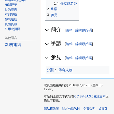
連結至此的頁面
1.4
張立群老師
相關變更
2
爭議
特殊頁面
可列印版
3
參見
靜態連結
頁面資訊
簡介
引用此頁面
[
編輯
|
編輯原始碼
]
其他語言
爭議
[
編輯
|
編輯原始碼
]
新增連結
參見
[
編輯
|
編輯原始碼
]
分類
：​
傳奇人物
此頁面最後編輯於 2016年7月17日 (星期日)
19:42。
本站的全部文本內容在
CC BY-SA 3.0協議文本
之
條款下提供。
隱私權政策
關於竹園Wiki
免責聲明
桌面版