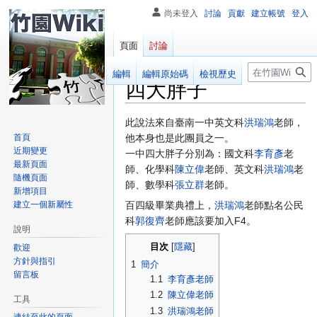
尚未登入
討論
貢獻
建立帳號
登入
頁面
討論
搜
閱讀
編輯
編輯原始碼
檢視歷史
四大胖子
尋
跳
跳
此說法來自臺南一中英文科
洪瑞鴻
老師，
至
至
首頁
他本身也是此團員之一。
近期變更
導
搜
一中四大胖子分別為：國文科
李育彥
老
最新頁面
覽
尋
師、化學科
陳立偉
老師、英文科
洪瑞鴻
老
隨機頁面
師、數學科
張立群
老師。
新增項目
建立一個新屬性
百四級畢業典禮上，
洪瑞鴻
老師點名公民
科
郭復齊
老師應該要加入F4。
說明
目次
歡迎
方針與指引
1
簡介
留言板
1.1
李育彥老師
1.2
陳立偉老師
工具
1.3
洪瑞鴻老師