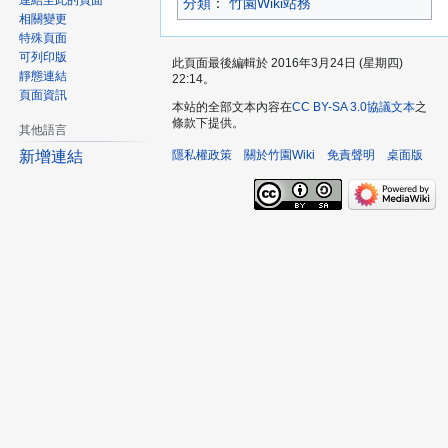
連結至此的頁面
分類
：​
竹園Wiki站務
相關變更
特殊頁面
可列印版
此頁面最後編輯於 2016年3月24日 (星期四)
靜態連結
22:14。
頁面資訊
本站的全部文本內容在
CC BY-SA 3.0協議文本
之
條款下提供。
其他語言
隱私權政策
關於竹園Wiki
免責聲明
桌面版
新增連結