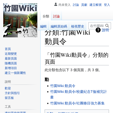
尚未登入
討論
貢獻
建立帳號
登入
分類
討論
搜
閱讀
編輯
編輯原始碼
檢視歷史
分類
:
竹園Wiki
說明
尋
動員令
首頁
「竹園Wiki動員令」分類的
跳
跳
近期變更
最新頁面
至
至
頁面
隨機頁面
導
搜
新增項目
此分類包含以下 3 個頁面，共 3 個。
覽
尋
建立一個新屬性
動
說明
竹園Wiki:動員令
歡迎
竹園Wiki:動員令/校慶紀念T恤補完計
方針與指引
畫
留言板
竹園Wiki:動員令/社團條目強力募集
工具