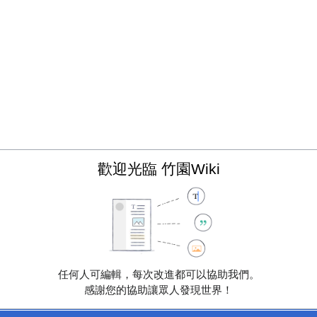
歡迎光臨 竹園Wiki
任何人可編輯，每次改進都可以協助我們。
感謝您的協助讓眾人發現世界！
或選擇：
內容擴充
修飾語句
修正筆誤
排版
來源
內部連結
分類
消歧義