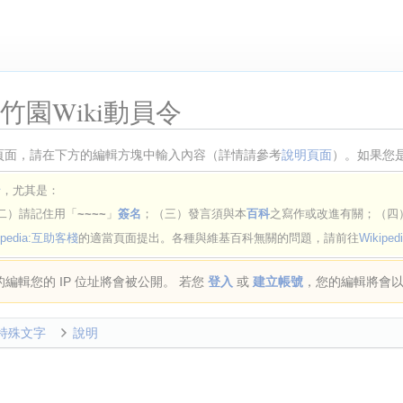
竹園Wiki動員令
頁面，請在下方的編輯方塊中輸入內容（詳情請參考
說明頁面
）。如果您
針
，尤其是：
二）請記住用「
~~~~
」
簽名
；（三）發言須與本
百科
之寫作或改進有關；（四
ipedia:互助客棧
的適當頁面提出。各種與維基百科無關的問題，請前往
Wikipe
編輯您的 IP 位址將會被公開。 若您
登入
或
建立帳號
，您的編輯將會
特殊文字
說明