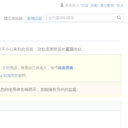
尚未登入
討論
貢獻
建立帳號
登入
搜
建立原始碼
新增話題
尋
是不小心來到此頁面，請點選瀏覽器的
返回
按鈕。
）
文明
用語，尊重自己與他人，恪守
維基禮儀
。
dia:知識問答
發問。
以您的使用者名稱標示，並能擁有另外的益處。