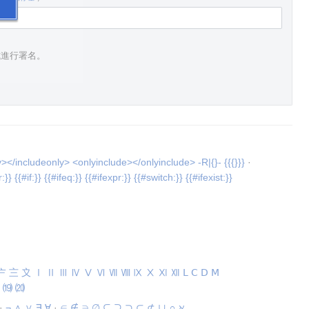
式進行署名。
y></includeonly>
<onlyinclude></onlyinclude>
-R|{}-
{{{}}}
·
:}}
{{#if:}}
{{#ifeq:}}
{{#ifexpr:}}
{{#switch:}}
{{#ifexist:}}
〧
〨
〩
Ⅰ
Ⅱ
Ⅲ
Ⅳ
Ⅴ
Ⅵ
Ⅶ
Ⅷ
Ⅸ
Ⅹ
Ⅺ
Ⅻ
Ⅼ
Ⅽ
Ⅾ
Ⅿ
⒆
⒇
·
¬
∧
∨
∃
∀
·
∈
∉
∋
∅
⊆
⊇
⊃
⊂
⊄
∪
∩
ℵ