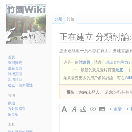
分類
討論
正在建立
分類討論:
跳
跳
您正連結至一頁不存在頁面。要建立該
至
至
首頁
這是一個
討論頁
，請遵守
討論頁指導方
近期變更
導
搜
最新頁面
覽
尋
（一）最新的意見置於頁面
最底
；（
隨機頁面
如果需要更多的用戶參與討論，可在
Wik
新增項目
建立一個新屬性
警告：
您尚未登入。 若您進行任何的
說明
歡迎
方針與指引
進階
留言板
工具