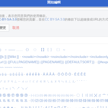
開始編輯
按鈕後，表示您同意我們的使用條款。
-BY-SA-3.0
授權您的貢獻，並在
CC BY-SA 3.0
的條款下以超鏈接或URL的方
取消
）
－
——
……
《》
〈〉
【】
〖〗
〔〕
～
[[b:]]
[[Wikt:]]
·
<nowiki></nowiki>
<noinclude></noinclude>
<includeonl
url:}}
{{FULLPAGENAME}}
{{PAGENAME}}
{{DEFAULTSORT:}}
·
{{#expr
~~
~~~~
~~~~~
ú
ǔ
ù
·
ü
ǖ
ǘ
ǚ
ǜ
·
ê
ê̄
ế
ê̌
ề
·
Ā
Á
Ǎ
À
·
Ō
Ó
Ǒ
Ò
·
Ē
É
Ě
È
ㄕ
ㄖ
ㄗ
ㄘ
ㄙ
ㄧ
ㄨ
ㄩ
ㄚ
ㄛ
ㄜ
ㄝ
ㄞ
ㄟ
ㄠ
ㄡ
ㄢ
ㄣ
ㄤ
ㄥ
ㄦ
·
ˉ
ˊ
ˇ
ˋ
˙
→
↑
←
↓
↖
↗
↘
↙
⑭
⑮
⑯
⑰
⑱
⑲
⑳
·
㈠
㈡
㈢
㈣
㈤
㈥
㈦
㈧
㈨
㈩
·
〇
〡
〢
〣
〤
〥
〦
⒕
⒖
⒗
⒘
⒙
⒚
⒛
·
⑴
⑵
⑶
⑷
⑸
⑹
⑺
⑻
⑼
⑽
⑾
⑿
⒀
⒁
⒂
⒃
⒄
⒅
⊥
⊕
⊗
∗
·
…
¼
½
¾
¹
²
³
°
·
∂
∫
∑
∞
∏
√
∇
·
←
→
↔
⇐
⇒
⇔
·
⌈
⌉
⌊
⌋