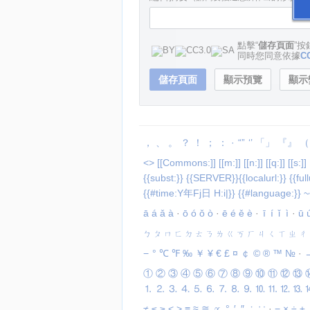
點擊“
儲存頁面
”
同時您同意依據
CC
，
、
。
？
！
；
：
·
“”
‘’
「」
『』
（
<>
[[Commons:]]
[[m:]]
[[n:]]
[[q:]]
[[s:]]
{{subst:}}
{{SERVER}}{{localurl:}}
{{full
{{#time:Y年Fj日
H:i|}}
{{#language:}}
~
ā
á
ǎ
à
·
ō
ó
ǒ
ò
·
ē
é
ě
è
·
ī
í
ǐ
ì
·
ū
ㄅ
ㄆ
ㄇ
ㄈ
ㄉ
ㄊ
ㄋ
ㄌ
ㄍ
ㄎ
ㄏ
ㄐ
ㄑ
ㄒ
ㄓ
ㄔ
−
°
℃
℉
‰
￥
¥
€
£
¤
￠
©
®
™
№
·
①
②
③
④
⑤
⑥
⑦
⑧
⑨
⑩
⑪
⑫
⑬
⒈
⒉
⒊
⒋
⒌
⒍
⒎
⒏
⒐
⒑
⒒
⒓
⒔
≠
≤
≥
<
>
≡
≈
≅
∝
°
′
″
∴
∵
·
−
×
÷
±