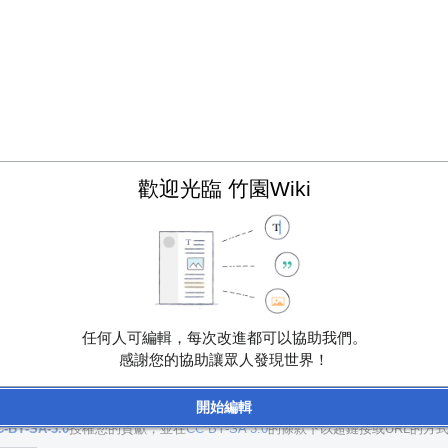
歡迎光臨 竹園Wiki
任何人可編輯，每次改進都可以協助我們。
或選擇：
內容擴充
修飾語句
修正筆誤
排版
來源
內部連結
分類
消歧義
感謝您的協助讓眾人發現世界！
開始編輯
按鈕後，表示您同意我們的使用條款。
-BY-SA-3.0
授權您的貢獻，並在
CC BY-SA 3.0
的條款下以超鏈接或URL的方