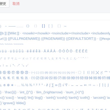
取消
）
－
——
……
《》
〈〉
【】
〖〗
〔〕
～
[[b:]]
[[Wikt:]]
·
<nowiki></nowiki>
<noinclude></noinclude>
<includeonl
url:}}
{{FULLPAGENAME}}
{{PAGENAME}}
{{DEFAULTSORT:}}
·
{{#expr
~~
~~~~
~~~~~
ú
ǔ
ù
·
ü
ǖ
ǘ
ǚ
ǜ
·
ê
ê̄
ế
ê̌
ề
·
Ā
Á
Ǎ
À
·
Ō
Ó
Ǒ
Ò
·
Ē
É
Ě
È
ㄕ
ㄖ
ㄗ
ㄘ
ㄙ
ㄧ
ㄨ
ㄩ
ㄚ
ㄛ
ㄜ
ㄝ
ㄞ
ㄟ
ㄠ
ㄡ
ㄢ
ㄣ
ㄤ
ㄥ
ㄦ
·
ˉ
ˊ
ˇ
ˋ
˙
→
↑
←
↓
↖
↗
↘
↙
⑭
⑮
⑯
⑰
⑱
⑲
⑳
·
㈠
㈡
㈢
㈣
㈤
㈥
㈦
㈧
㈨
㈩
·
〇
〡
〢
〣
〤
〥
〦
⒕
⒖
⒗
⒘
⒙
⒚
⒛
·
⑴
⑵
⑶
⑷
⑸
⑹
⑺
⑻
⑼
⑽
⑾
⑿
⒀
⒁
⒂
⒃
⒄
⒅
⊥
⊕
⊗
∗
·
…
¼
½
¾
¹
²
³
°
·
∂
∫
∑
∞
∏
√
∇
·
←
→
↔
⇐
⇒
⇔
·
⌈
⌉
⌊
⌋
{}
·
\frac{}{}
·
\int_{}^{}
·
\lim_{\rightarrow}
·
\sum_{=}^{}
ec{}
\csc{}
·
\exp{}
\ln{}
\log{}
·
\sinh{}
\cosh{}
\tanh{}
\coth{}
·
\arcsin{}
\a
{}
\grave{}
\tilde{}