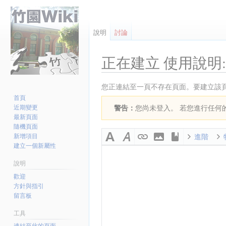
說明
討論
正在建立
使用說明
跳
跳
您正連結至一頁不存在頁面。要建立該
至
至
首頁
近期變更
警告：
您尚未登入。 若您進行任何的
導
搜
最新頁面
覽
尋
隨機頁面
新增項目
進階
建立一個新屬性
說明
歡迎
方針與指引
留言板
工具