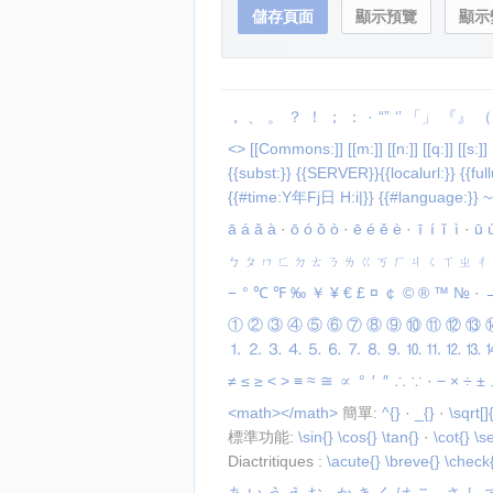
，
、
。
？
！
；
：
·
“”
‘’
「」
『』
（
<>
[[Commons:]]
[[m:]]
[[n:]]
[[q:]]
[[s:]]
{{subst:}}
{{SERVER}}{{localurl:}}
{{full
{{#time:Y年Fj日
H:i|}}
{{#language:}}
~
ā
á
ǎ
à
·
ō
ó
ǒ
ò
·
ē
é
ě
è
·
ī
í
ǐ
ì
·
ū
ㄅ
ㄆ
ㄇ
ㄈ
ㄉ
ㄊ
ㄋ
ㄌ
ㄍ
ㄎ
ㄏ
ㄐ
ㄑ
ㄒ
ㄓ
ㄔ
−
°
℃
℉
‰
￥
¥
€
£
¤
￠
©
®
™
№
·
①
②
③
④
⑤
⑥
⑦
⑧
⑨
⑩
⑪
⑫
⑬
⒈
⒉
⒊
⒋
⒌
⒍
⒎
⒏
⒐
⒑
⒒
⒓
⒔
≠
≤
≥
<
>
≡
≈
≅
∝
°
′
″
∴
∵
·
−
×
÷
±
<math></math>
簡單:
^{}
·
_{}
·
\sqrt[]
標準功能:
\sin{}
\cos{}
\tan{}
·
\cot{}
\s
Diactritiques :
\acute{}
\breve{}
\check