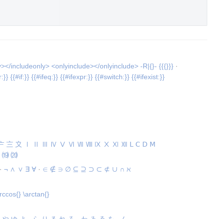
y></includeonly>
<onlyinclude></onlyinclude>
-R|{}-
{{{}}}
·
:}}
{{#if:}}
{{#ifeq:}}
{{#ifexpr:}}
{{#switch:}}
{{#ifexist:}}
〧
〨
〩
Ⅰ
Ⅱ
Ⅲ
Ⅳ
Ⅴ
Ⅵ
Ⅶ
Ⅷ
Ⅸ
Ⅹ
Ⅺ
Ⅻ
Ⅼ
Ⅽ
Ⅾ
Ⅿ
⒆
⒇
·
¬
∧
∨
∃
∀
·
∈
∉
∋
∅
⊆
⊇
⊃
⊂
⊄
∪
∩
ℵ
rccos{}
\arctan{}