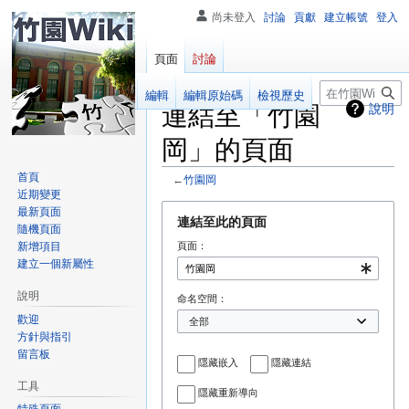
尚未登入
討論
貢獻
建立帳號
登入
頁面
討論
搜
閱讀
編輯
編輯原始碼
檢視歷史
連結至「竹園
說明
尋
岡」的頁面
首頁
←
竹園岡
近期變更
跳
跳
最新頁面
連結至此的頁面
隨機頁面
至
至
新增項目
頁面：
導
搜
建立一個新屬性
覽
尋
說明
命名空間：
歡迎
方針與指引
留言板
隱藏嵌入
隱藏連結
工具
隱藏重新導向