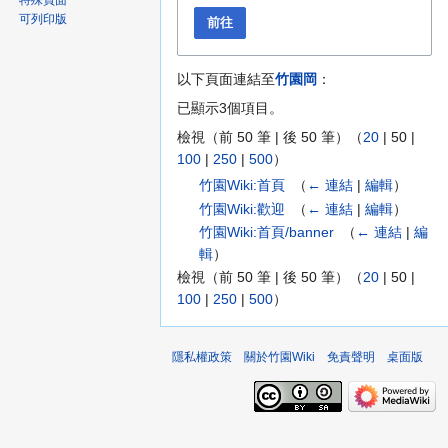
特殊頁面
可列印版
前往
以下頁面連結至
竹園岡
：
已顯示3個項目。
檢視（
前 50 筆
|
後 50 筆
）（
20
|
50
|
100
|
250
|
500
）
竹園Wiki:首頁
‎
（
← 連結
|
編輯
）
竹園Wiki:歡迎
‎
（
← 連結
|
編輯
）
竹園Wiki:首頁/banner
‎
（
← 連結
|
編
輯
）
檢視（
前 50 筆
|
後 50 筆
）（
20
|
50
|
100
|
250
|
500
）
隱私權政策
關於竹園Wiki
免責聲明
桌面版