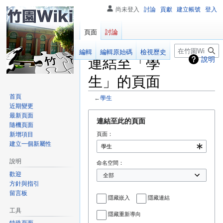
尚未登入
討論
貢獻
建立帳號
登入
頁面
討論
搜
閱讀
編輯
編輯原始碼
檢視歷史
連結至「學
說明
尋
生」的頁面
首頁
←
學生
近期變更
跳
跳
最新頁面
連結至此的頁面
隨機頁面
至
至
新增項目
頁面：
導
搜
建立一個新屬性
覽
尋
說明
命名空間：
歡迎
方針與指引
留言板
隱藏嵌入
隱藏連結
工具
隱藏重新導向